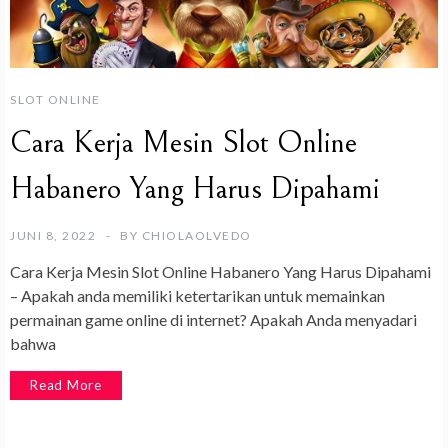
SLOT ONLINE
Cara Kerja Mesin Slot Online
Habanero Yang Harus Dipahami
JUNI 8, 2022
BY
CHIOLAOLVEDO
Cara Kerja Mesin Slot Online Habanero Yang Harus Dipahami
– Apakah anda memiliki ketertarikan untuk memainkan
permainan game online di internet? Apakah Anda menyadari
bahwa
Read More