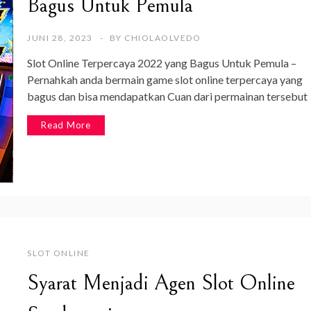
Bagus Untuk Pemula
JUNI 28, 2023
BY
CHIOLAOLVEDO
Slot Online Terpercaya 2022 yang Bagus Untuk Pemula –
Pernahkah anda bermain game slot online terpercaya yang
bagus dan bisa mendapatkan Cuan dari permainan tersebut
Read More
SLOT ONLINE
Syarat Menjadi Agen Slot Online