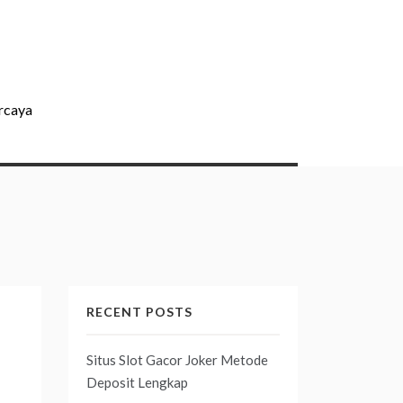
ercaya
RECENT POSTS
Situs Slot Gacor Joker Metode
Deposit Lengkap