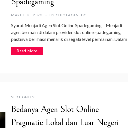
Spadegaming
MARET 30, 2023
BY
CHIOLAOLVEDO
Syarat Menjadi Agen Slot Online Spadegaming – Menjadi
agen bermain di dalam provider slot online spadegaming
pastinya beri hasil menarik di segala level permainan. Dalam
Read More
SLOT ONLINE
Bedanya Agen Slot Online
Pragmatic Lokal dan Luar Negeri