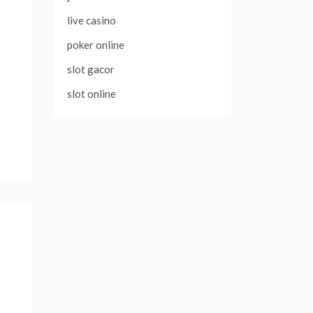
live casino
poker online
slot gacor
slot online